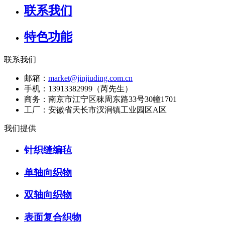
联系我们
特色功能
联系我们
邮箱：
market@jinjiuding.com.cn
手机：
13913382999（芮先生）
商务：
南京市江宁区秣周东路33号30幢1701
工厂：
安徽省天长市汊涧镇工业园区A区
我们提供
针织缝编毡
单轴向织物
双轴向织物
表面复合织物